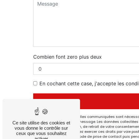
Combien font zero plus deux
En cochant cette case, j'accepte les condi
** Les données personnelles communiquées sont nécessaires
but de répondre à votre message. Les données collectées s
Ce site utilise des cookies et
de limitation, d’opposition, de retrait de votre consenteme
vous donne le contrôle sur
post-mortem. Vous pouvez exercer ces droits par voie posta
ceux que vous souhaitez
données pendant la période de prise de contact puis pendant
activer