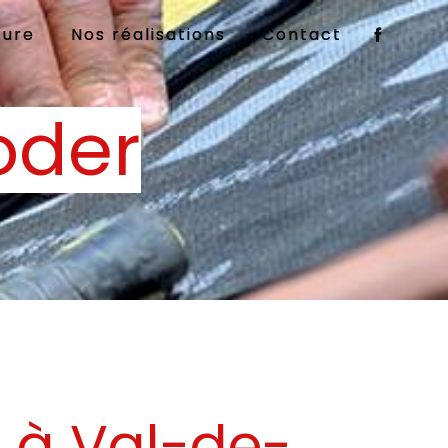
ture
Nos réalisations
Contact
oder
s à Val-de-