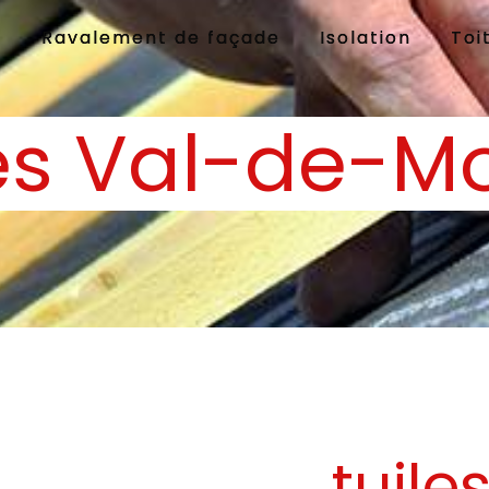
e
Ravalement de façade
Isolation
Toi
les Val-de-M
tuile