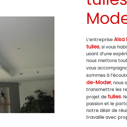
Mode
Alsa 
L’entreprise
tuiles
, si vous hab
usant d’une expéri
nous mettons tout 
vous accompagnons
sommes à l’écoute
de-Moder
, nous
transmettre les r
tuiles
projet de
. 
passion et le par
notre désir de réus
travaille avec pro