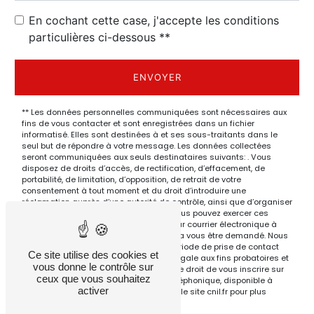
En cochant cette case, j'accepte les conditions
particulières ci-dessous **
ENVOYER
** Les données personnelles communiquées sont nécessaires aux
fins de vous contacter et sont enregistrées dans un fichier
informatisé. Elles sont destinées à et ses sous-traitants dans le
seul but de répondre à votre message. Les données collectées
seront communiquées aux seuls destinataires suivants: . Vous
disposez de droits d’accès, de rectification, d’effacement, de
portabilité, de limitation, d’opposition, de retrait de votre
consentement à tout moment et du droit d’introduire une
réclamation auprès d’une autorité de contrôle, ainsi que d’organiser
le sort de vos données post-mortem. Vous pouvez exercer ces
droits par voie postale à l'adresse ou par courrier électronique à
l'adresse . Un justificatif d'identité pourra vous être demandé. Nous
conservons vos données pendant la période de prise de contact
Ce site utilise des cookies et
puis pendant la durée de prescription légale aux fins probatoires et
vous donne le contrôle sur
de gestion des contentieux. Vous avez le droit de vous inscrire sur
ceux que vous souhaitez
la liste d'opposition au démarchage téléphonique, disponible à
activer
cette adresse:
Bloctel.gouv.fr
. Consultez le site cnil.fr pour plus
d’informations sur vos droits.