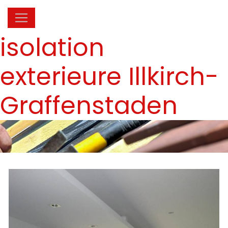
Panneau de gestion des cookies
isolation
exterieure Illkirch-
Graffenstaden