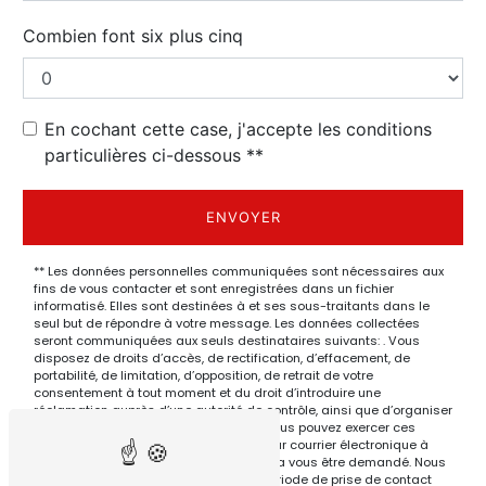
Combien font six plus cinq
En cochant cette case, j'accepte les conditions
particulières ci-dessous **
ENVOYER
** Les données personnelles communiquées sont nécessaires aux
fins de vous contacter et sont enregistrées dans un fichier
informatisé. Elles sont destinées à et ses sous-traitants dans le
seul but de répondre à votre message. Les données collectées
seront communiquées aux seuls destinataires suivants: . Vous
disposez de droits d’accès, de rectification, d’effacement, de
portabilité, de limitation, d’opposition, de retrait de votre
consentement à tout moment et du droit d’introduire une
réclamation auprès d’une autorité de contrôle, ainsi que d’organiser
le sort de vos données post-mortem. Vous pouvez exercer ces
droits par voie postale à l'adresse ou par courrier électronique à
l'adresse . Un justificatif d'identité pourra vous être demandé. Nous
conservons vos données pendant la période de prise de contact