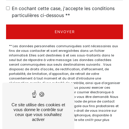
En cochant cette case, j'accepte les conditions
particulières ci-dessous **
ENVOYER
** Les données personnelles communiquées sont nécessaires aux
fins de vous contacter et sont enregistrées dans un fichier
informatisé. Elles sont destinées à et ses sous-traitants dans le
seul but de répondre à votre message. Les données collectées
seront communiquées aux seuls destinataires suivants: . Vous
disposez de droits d’accès, de rectification, d’effacement, de
portabilité, de limitation, d’opposition, de retrait de votre
consentement à tout moment et du droit d’introduire une
réclamation auprès d’une autorité de contrôle, ainsi que d’organiser
le sort de vos données post-mortem. Vous pouvez exercer ces
droits par voie postale à l'adresse ou par courrier électronique à
l'adresse . Un justificatif d'identité pourra vous être demandé. Nous
conservons vos données pendant la période de prise de contact
Ce site utilise des cookies et
puis pendant la durée de prescription légale aux fins probatoires et
vous donne le contrôle sur
de gestion des contentieux. Vous avez le droit de vous inscrire sur
ceux que vous souhaitez
la liste d'opposition au démarchage téléphonique, disponible à
activer
cette adresse:
Bloctel.gouv.fr
. Consultez le site cnil.fr pour plus
d’informations sur vos droits.