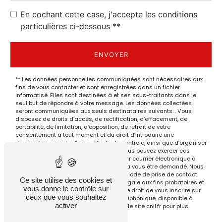
En cochant cette case, j'accepte les conditions
particulières ci-dessous **
ENVOYER
** Les données personnelles communiquées sont nécessaires aux
fins de vous contacter et sont enregistrées dans un fichier
informatisé. Elles sont destinées à et ses sous-traitants dans le
seul but de répondre à votre message. Les données collectées
seront communiquées aux seuls destinataires suivants: . Vous
disposez de droits d’accès, de rectification, d’effacement, de
portabilité, de limitation, d’opposition, de retrait de votre
consentement à tout moment et du droit d’introduire une
réclamation auprès d’une autorité de contrôle, ainsi que d’organiser
le sort de vos données post-mortem. Vous pouvez exercer ces
droits par voie postale à l'adresse ou par courrier électronique à
l'adresse . Un justificatif d'identité pourra vous être demandé. Nous
conservons vos données pendant la période de prise de contact
Ce site utilise des cookies et
puis pendant la durée de prescription légale aux fins probatoires et
vous donne le contrôle sur
de gestion des contentieux. Vous avez le droit de vous inscrire sur
ceux que vous souhaitez
la liste d'opposition au démarchage téléphonique, disponible à
activer
cette adresse:
Bloctel.gouv.fr
. Consultez le site cnil.fr pour plus
d’informations sur vos droits.