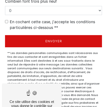
Combien font trois plus neuf
En cochant cette case, j'accepte les conditions
particulières ci-dessous **
ENVOYER
** Les données personnelles communiquées sont nécessaires aux
fins de vous contacter et sont enregistrées dans un fichier
informatisé. Elles sont destinées à et ses sous-traitants dans le
seul but de répondre à votre message. Les données collectées
seront communiquées aux seuls destinataires suivants: . Vous
disposez de droits d’accès, de rectification, d’effacement, de
portabilité, de limitation, d’opposition, de retrait de votre
consentement à tout moment et du droit d’introduire une
réclamation auprès d’une autorité de contrôle, ainsi que d’organiser
le sort de vos données post-mortem. Vous pouvez exercer ces
droits par voie postale à l'adresse ou par courrier électronique à
l'adresse . Un justificatif d'identité pourra vous être demandé. Nous
conservons vos données pendant la période de prise de contact
Ce site utilise des cookies et
puis pendant la durée de prescription légale aux fins probatoires et
vous donne le contrôle sur
de gestion des contentieux. Vous avez le droit de vous inscrire sur