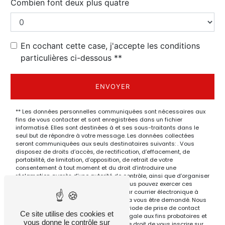
Combien font deux plus quatre
En cochant cette case, j'accepte les conditions
particulières ci-dessous **
ENVOYER
** Les données personnelles communiquées sont nécessaires aux
fins de vous contacter et sont enregistrées dans un fichier
informatisé. Elles sont destinées à et ses sous-traitants dans le
seul but de répondre à votre message. Les données collectées
seront communiquées aux seuls destinataires suivants: . Vous
disposez de droits d’accès, de rectification, d’effacement, de
portabilité, de limitation, d’opposition, de retrait de votre
consentement à tout moment et du droit d’introduire une
réclamation auprès d’une autorité de contrôle, ainsi que d’organiser
le sort de vos données post-mortem. Vous pouvez exercer ces
droits par voie postale à l'adresse ou par courrier électronique à
l'adresse . Un justificatif d'identité pourra vous être demandé. Nous
conservons vos données pendant la période de prise de contact
Ce site utilise des cookies et
puis pendant la durée de prescription légale aux fins probatoires et
vous donne le contrôle sur
de gestion des contentieux. Vous avez le droit de vous inscrire sur