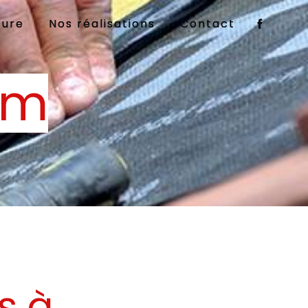
ture
Nos réalisations
Contact
im
s à