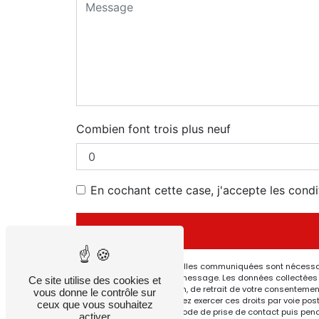
Combien font trois plus neuf
En cochant cette case, j'accepte les condi
** Les données personnelles communiquées sont nécessaires
but de répondre à votre message. Les données collectées s
Ce site utilise des cookies et
de limitation, d’opposition, de retrait de votre consenteme
vous donne le contrôle sur
post-mortem. Vous pouvez exercer ces droits par voie posta
ceux que vous souhaitez
données pendant la période de prise de contact puis pendant
activer