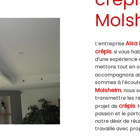
Mols
Alsa 
L’entreprise
crépis
, si vous ha
d’une expérience e
mettons tout en oe
accompagnons ain
sommes à l’écoute 
Molsheim
, nous 
transmettre les r
crépis
projet de
.
passion et le par
notre désir de réus
travaille avec pro