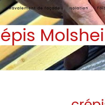
e
Ravalement de façade
Isolation
Toi
répis Molshe
crépi