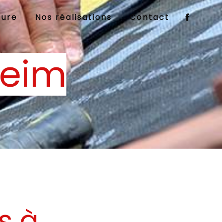
ture
Nos réalisations
Contact
heim
s à