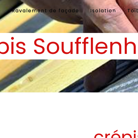
e
Ravalement de façade
Isolation
Toi
pis Soufflen
crépi