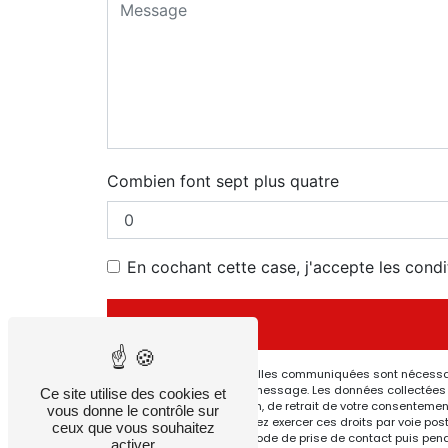
Combien font sept plus quatre
En cochant cette case, j'accepte les condi
** Les données personnelles communiquées sont nécessaires
but de répondre à votre message. Les données collectées s
Ce site utilise des cookies et
de limitation, d’opposition, de retrait de votre consenteme
vous donne le contrôle sur
post-mortem. Vous pouvez exercer ces droits par voie posta
ceux que vous souhaitez
données pendant la période de prise de contact puis pendant
activer