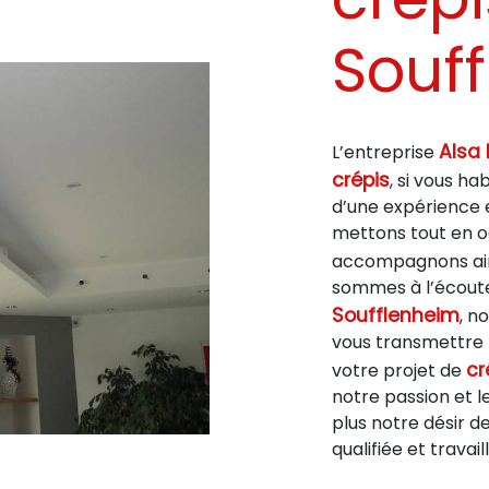
Souf
Alsa 
L’entreprise
crépis
, si vous ha
d’une expérience e
mettons tout en oe
accompagnons ain
sommes à l’écoute 
Soufflenheim
, n
vous transmettre 
cr
votre projet de
notre passion et 
plus notre désir d
qualifiée et travai