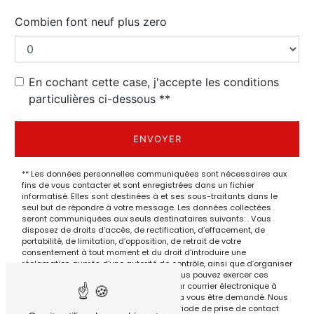
Combien font neuf plus zero
En cochant cette case, j'accepte les conditions
particulières ci-dessous **
ENVOYER
** Les données personnelles communiquées sont nécessaires aux
fins de vous contacter et sont enregistrées dans un fichier
informatisé. Elles sont destinées à et ses sous-traitants dans le
seul but de répondre à votre message. Les données collectées
seront communiquées aux seuls destinataires suivants: . Vous
disposez de droits d’accès, de rectification, d’effacement, de
portabilité, de limitation, d’opposition, de retrait de votre
consentement à tout moment et du droit d’introduire une
réclamation auprès d’une autorité de contrôle, ainsi que d’organiser
le sort de vos données post-mortem. Vous pouvez exercer ces
droits par voie postale à l'adresse ou par courrier électronique à
l'adresse . Un justificatif d'identité pourra vous être demandé. Nous
conservons vos données pendant la période de prise de contact