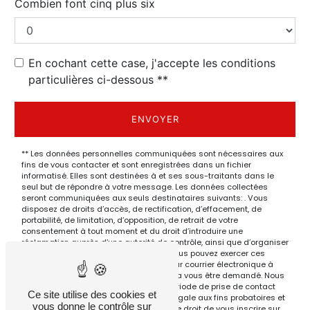
Combien font cinq plus six
En cochant cette case, j'accepte les conditions
particulières ci-dessous **
ENVOYER
** Les données personnelles communiquées sont nécessaires aux
fins de vous contacter et sont enregistrées dans un fichier
informatisé. Elles sont destinées à et ses sous-traitants dans le
seul but de répondre à votre message. Les données collectées
seront communiquées aux seuls destinataires suivants: . Vous
disposez de droits d’accès, de rectification, d’effacement, de
portabilité, de limitation, d’opposition, de retrait de votre
consentement à tout moment et du droit d’introduire une
réclamation auprès d’une autorité de contrôle, ainsi que d’organiser
le sort de vos données post-mortem. Vous pouvez exercer ces
droits par voie postale à l'adresse ou par courrier électronique à
l'adresse . Un justificatif d'identité pourra vous être demandé. Nous
conservons vos données pendant la période de prise de contact
Ce site utilise des cookies et
puis pendant la durée de prescription légale aux fins probatoires et
vous donne le contrôle sur
de gestion des contentieux. Vous avez le droit de vous inscrire sur