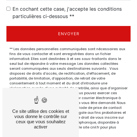
En cochant cette case, j'accepte les conditions
particulières ci-dessous **
ENVOYER
** Les données personnelles communiquées sont nécessaires aux
fins de vous contacter et sont enregistrées dans un fichier
informatisé. Elles sont destinées à et ses sous-traitants dans le
seul but de répondre à votre message. Les données collectées
seront communiquées aux seuls destinataires suivants: . Vous
disposez de droits d’accès, de rectification, d’effacement, de
portabilité, de limitation, d’opposition, de retrait de votre
consentement à tout moment et du droit d’introduire une
réclamation auprès d’une autorité de contrôle, ainsi que d’organiser
le sort de vos données post-mortem. Vous pouvez exercer ces
droits par voie postale à l'adresse ou par courrier électronique à
l'adresse . Un justificatif d'identité pourra vous être demandé. Nous
conservons vos données pendant la période de prise de contact
Ce site utilise des cookies et
puis pendant la durée de prescription légale aux fins probatoires et
vous donne le contrôle sur
de gestion des contentieux. Vous avez le droit de vous inscrire sur
ceux que vous souhaitez
la liste d'opposition au démarchage téléphonique, disponible à
activer
cette adresse:
Bloctel.gouv.fr
. Consultez le site cnil.fr pour plus
d’informations sur vos droits.