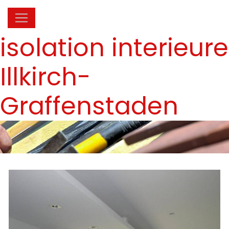
Panneau de gestion des cookies
isolation interieure
Illkirch-
Graffenstaden