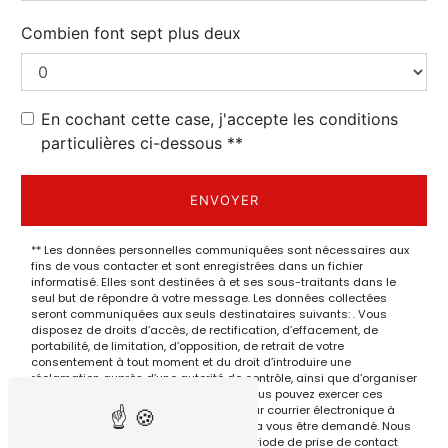
Combien font sept plus deux
En cochant cette case, j'accepte les conditions
particulières ci-dessous **
ENVOYER
** Les données personnelles communiquées sont nécessaires aux
fins de vous contacter et sont enregistrées dans un fichier
informatisé. Elles sont destinées à et ses sous-traitants dans le
seul but de répondre à votre message. Les données collectées
seront communiquées aux seuls destinataires suivants: . Vous
disposez de droits d’accès, de rectification, d’effacement, de
portabilité, de limitation, d’opposition, de retrait de votre
consentement à tout moment et du droit d’introduire une
réclamation auprès d’une autorité de contrôle, ainsi que d’organiser
le sort de vos données post-mortem. Vous pouvez exercer ces
droits par voie postale à l'adresse ou par courrier électronique à
l'adresse . Un justificatif d'identité pourra vous être demandé. Nous
conservons vos données pendant la période de prise de contact