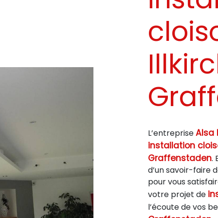
clois
Illkir
Graf
Alsa 
L’entreprise
installation cloi
Graffenstaden
.
d’un savoir-faire 
pour vous satisfa
in
votre projet de
l’écoute de vos be