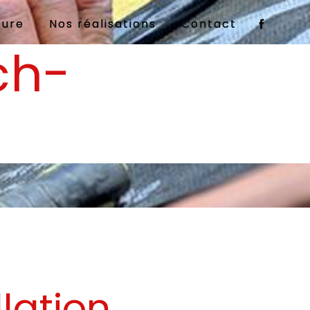
ture
Nos réalisations
Contact
rch-
llation