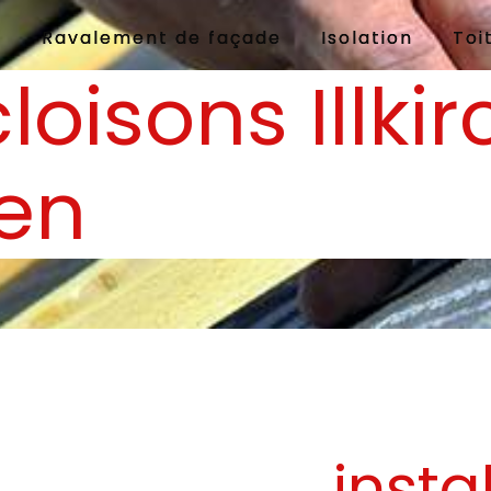
e
Ravalement de façade
Isolation
Toi
cloisons Illki
en
insta