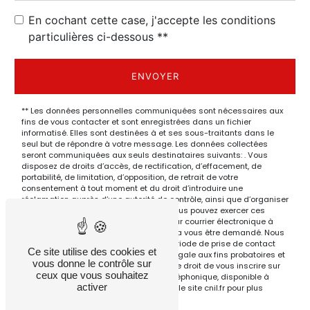
En cochant cette case, j'accepte les conditions
particulières ci-dessous **
ENVOYER
** Les données personnelles communiquées sont nécessaires aux
fins de vous contacter et sont enregistrées dans un fichier
informatisé. Elles sont destinées à et ses sous-traitants dans le
seul but de répondre à votre message. Les données collectées
seront communiquées aux seuls destinataires suivants: . Vous
disposez de droits d’accès, de rectification, d’effacement, de
portabilité, de limitation, d’opposition, de retrait de votre
consentement à tout moment et du droit d’introduire une
réclamation auprès d’une autorité de contrôle, ainsi que d’organiser
le sort de vos données post-mortem. Vous pouvez exercer ces
droits par voie postale à l'adresse ou par courrier électronique à
l'adresse . Un justificatif d'identité pourra vous être demandé. Nous
conservons vos données pendant la période de prise de contact
Ce site utilise des cookies et
puis pendant la durée de prescription légale aux fins probatoires et
vous donne le contrôle sur
de gestion des contentieux. Vous avez le droit de vous inscrire sur
ceux que vous souhaitez
la liste d'opposition au démarchage téléphonique, disponible à
activer
cette adresse:
Bloctel.gouv.fr
. Consultez le site cnil.fr pour plus
d’informations sur vos droits.