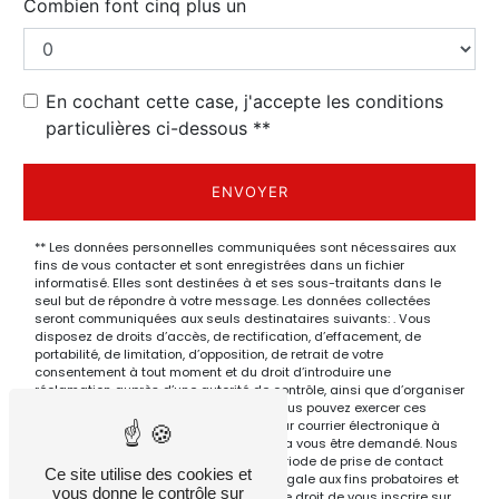
Combien font cinq plus un
En cochant cette case, j'accepte les conditions
particulières ci-dessous **
ENVOYER
** Les données personnelles communiquées sont nécessaires aux
fins de vous contacter et sont enregistrées dans un fichier
informatisé. Elles sont destinées à et ses sous-traitants dans le
seul but de répondre à votre message. Les données collectées
seront communiquées aux seuls destinataires suivants: . Vous
disposez de droits d’accès, de rectification, d’effacement, de
portabilité, de limitation, d’opposition, de retrait de votre
consentement à tout moment et du droit d’introduire une
réclamation auprès d’une autorité de contrôle, ainsi que d’organiser
le sort de vos données post-mortem. Vous pouvez exercer ces
droits par voie postale à l'adresse ou par courrier électronique à
l'adresse . Un justificatif d'identité pourra vous être demandé. Nous
conservons vos données pendant la période de prise de contact
Ce site utilise des cookies et
puis pendant la durée de prescription légale aux fins probatoires et
vous donne le contrôle sur
de gestion des contentieux. Vous avez le droit de vous inscrire sur