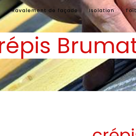
e
Ravalement de façade
Isolation
Toi
répis Bruma
crépi