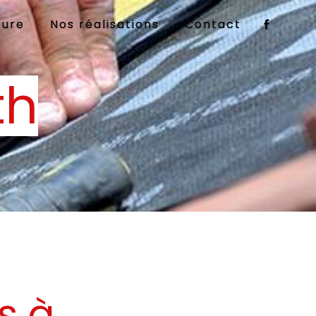
ture
Nos réalisations
Contact
th
s à