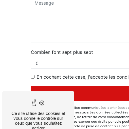
Combien font sept plus sept
En cochant cette case, j'accepte les condi
** Les données personnelles communiquées sont nécessaires
but de répondre à votre message. Les données collectées s
Ce site utilise des cookies et
de limitation, d’opposition, de retrait de votre consenteme
vous donne le contrôle sur
post-mortem. Vous pouvez exercer ces droits par voie posta
ceux que vous souhaitez
données pendant la période de prise de contact puis pendant
activer