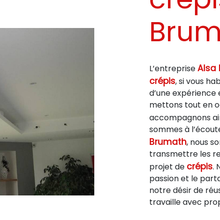
Brum
Alsa 
L’entreprise
crépis
, si vous ha
d’une expérience e
mettons tout en oe
accompagnons ain
sommes à l’écoute 
Brumath
, nous s
transmettre les r
crépis
projet de
.
passion et le par
notre désir de réus
travaille avec pro