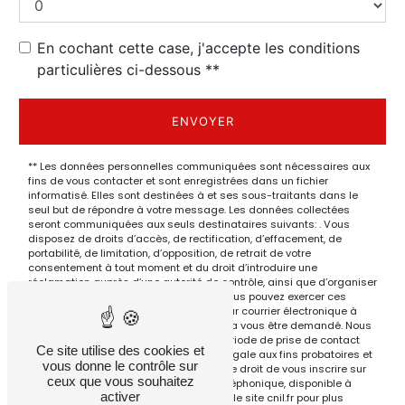
En cochant cette case, j'accepte les conditions
particulières ci-dessous **
ENVOYER
** Les données personnelles communiquées sont nécessaires aux
fins de vous contacter et sont enregistrées dans un fichier
informatisé. Elles sont destinées à et ses sous-traitants dans le
seul but de répondre à votre message. Les données collectées
seront communiquées aux seuls destinataires suivants: . Vous
disposez de droits d’accès, de rectification, d’effacement, de
portabilité, de limitation, d’opposition, de retrait de votre
consentement à tout moment et du droit d’introduire une
réclamation auprès d’une autorité de contrôle, ainsi que d’organiser
le sort de vos données post-mortem. Vous pouvez exercer ces
droits par voie postale à l'adresse ou par courrier électronique à
l'adresse . Un justificatif d'identité pourra vous être demandé. Nous
conservons vos données pendant la période de prise de contact
Ce site utilise des cookies et
puis pendant la durée de prescription légale aux fins probatoires et
vous donne le contrôle sur
de gestion des contentieux. Vous avez le droit de vous inscrire sur
ceux que vous souhaitez
la liste d'opposition au démarchage téléphonique, disponible à
activer
cette adresse:
Bloctel.gouv.fr
. Consultez le site cnil.fr pour plus