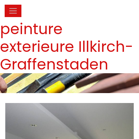
Panneau de gestion des cookies
peinture
exterieure Illkirch-
Graffenstaden