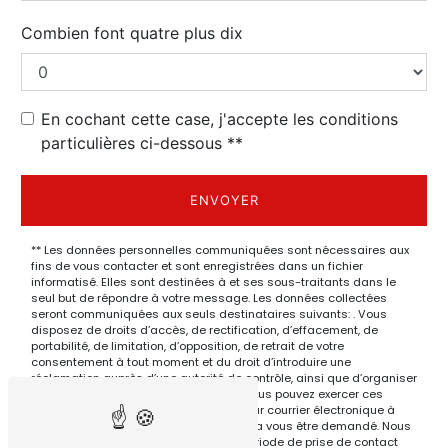
Combien font quatre plus dix
En cochant cette case, j'accepte les conditions
particulières ci-dessous **
ENVOYER
** Les données personnelles communiquées sont nécessaires aux
fins de vous contacter et sont enregistrées dans un fichier
informatisé. Elles sont destinées à et ses sous-traitants dans le
seul but de répondre à votre message. Les données collectées
seront communiquées aux seuls destinataires suivants: . Vous
disposez de droits d’accès, de rectification, d’effacement, de
portabilité, de limitation, d’opposition, de retrait de votre
consentement à tout moment et du droit d’introduire une
réclamation auprès d’une autorité de contrôle, ainsi que d’organiser
le sort de vos données post-mortem. Vous pouvez exercer ces
droits par voie postale à l'adresse ou par courrier électronique à
l'adresse . Un justificatif d'identité pourra vous être demandé. Nous
conservons vos données pendant la période de prise de contact