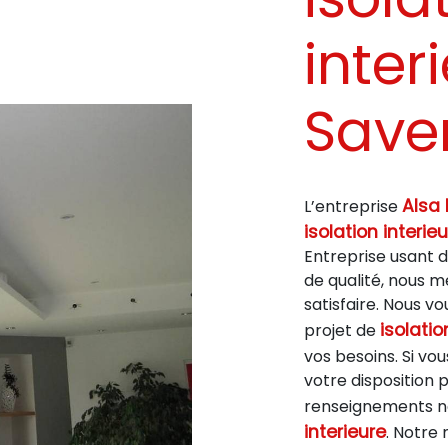
inter
Save
Alsa 
L’entreprise
isolation interie
Entreprise usant d
de qualité, nous 
satisfaire. Nous 
isolatio
projet de
vos besoins. Si vo
votre disposition 
renseignements né
interieure
. Notre