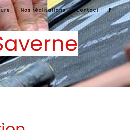
ture
Nos réalisations
Contact
 Saverne
tion