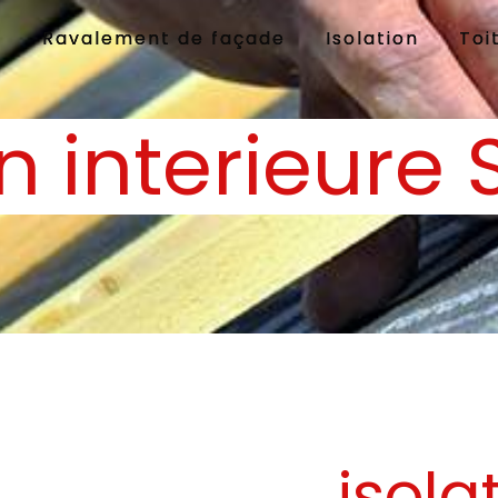
e
Ravalement de façade
Isolation
Toi
on interieure
isola