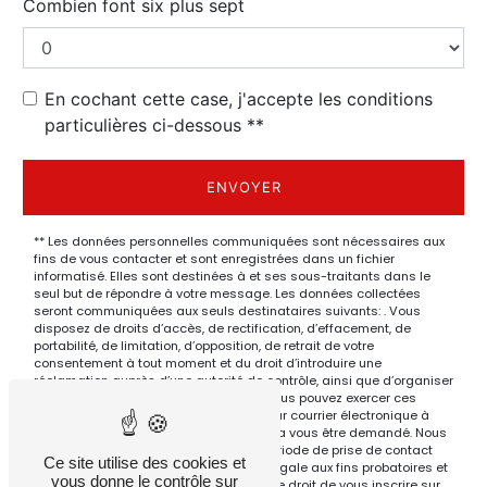
Combien font six plus sept
En cochant cette case, j'accepte les conditions
particulières ci-dessous **
ENVOYER
** Les données personnelles communiquées sont nécessaires aux
fins de vous contacter et sont enregistrées dans un fichier
informatisé. Elles sont destinées à et ses sous-traitants dans le
seul but de répondre à votre message. Les données collectées
seront communiquées aux seuls destinataires suivants: . Vous
disposez de droits d’accès, de rectification, d’effacement, de
portabilité, de limitation, d’opposition, de retrait de votre
consentement à tout moment et du droit d’introduire une
réclamation auprès d’une autorité de contrôle, ainsi que d’organiser
le sort de vos données post-mortem. Vous pouvez exercer ces
droits par voie postale à l'adresse ou par courrier électronique à
l'adresse . Un justificatif d'identité pourra vous être demandé. Nous
conservons vos données pendant la période de prise de contact
Ce site utilise des cookies et
puis pendant la durée de prescription légale aux fins probatoires et
vous donne le contrôle sur
de gestion des contentieux. Vous avez le droit de vous inscrire sur