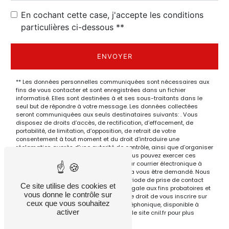
En cochant cette case, j'accepte les conditions
particulières ci-dessous **
ENVOYER
** Les données personnelles communiquées sont nécessaires aux
fins de vous contacter et sont enregistrées dans un fichier
informatisé. Elles sont destinées à et ses sous-traitants dans le
seul but de répondre à votre message. Les données collectées
seront communiquées aux seuls destinataires suivants: . Vous
disposez de droits d’accès, de rectification, d’effacement, de
portabilité, de limitation, d’opposition, de retrait de votre
consentement à tout moment et du droit d’introduire une
réclamation auprès d’une autorité de contrôle, ainsi que d’organiser
le sort de vos données post-mortem. Vous pouvez exercer ces
droits par voie postale à l'adresse ou par courrier électronique à
l'adresse . Un justificatif d'identité pourra vous être demandé. Nous
conservons vos données pendant la période de prise de contact
Ce site utilise des cookies et
puis pendant la durée de prescription légale aux fins probatoires et
vous donne le contrôle sur
de gestion des contentieux. Vous avez le droit de vous inscrire sur
ceux que vous souhaitez
la liste d'opposition au démarchage téléphonique, disponible à
activer
cette adresse:
Bloctel.gouv.fr
. Consultez le site cnil.fr pour plus
d’informations sur vos droits.