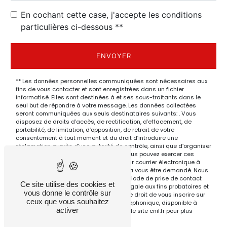
En cochant cette case, j'accepte les conditions
particulières ci-dessous **
ENVOYER
** Les données personnelles communiquées sont nécessaires aux
fins de vous contacter et sont enregistrées dans un fichier
informatisé. Elles sont destinées à et ses sous-traitants dans le
seul but de répondre à votre message. Les données collectées
seront communiquées aux seuls destinataires suivants: . Vous
disposez de droits d’accès, de rectification, d’effacement, de
portabilité, de limitation, d’opposition, de retrait de votre
consentement à tout moment et du droit d’introduire une
réclamation auprès d’une autorité de contrôle, ainsi que d’organiser
le sort de vos données post-mortem. Vous pouvez exercer ces
droits par voie postale à l'adresse ou par courrier électronique à
l'adresse . Un justificatif d'identité pourra vous être demandé. Nous
conservons vos données pendant la période de prise de contact
Ce site utilise des cookies et
puis pendant la durée de prescription légale aux fins probatoires et
vous donne le contrôle sur
de gestion des contentieux. Vous avez le droit de vous inscrire sur
ceux que vous souhaitez
la liste d'opposition au démarchage téléphonique, disponible à
activer
cette adresse:
Bloctel.gouv.fr
. Consultez le site cnil.fr pour plus
d’informations sur vos droits.