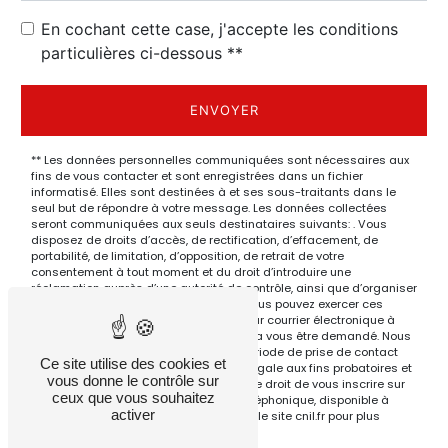
En cochant cette case, j'accepte les conditions
particulières ci-dessous **
ENVOYER
** Les données personnelles communiquées sont nécessaires aux
fins de vous contacter et sont enregistrées dans un fichier
informatisé. Elles sont destinées à et ses sous-traitants dans le
seul but de répondre à votre message. Les données collectées
seront communiquées aux seuls destinataires suivants: . Vous
disposez de droits d’accès, de rectification, d’effacement, de
portabilité, de limitation, d’opposition, de retrait de votre
consentement à tout moment et du droit d’introduire une
réclamation auprès d’une autorité de contrôle, ainsi que d’organiser
le sort de vos données post-mortem. Vous pouvez exercer ces
droits par voie postale à l'adresse ou par courrier électronique à
l'adresse . Un justificatif d'identité pourra vous être demandé. Nous
conservons vos données pendant la période de prise de contact
Ce site utilise des cookies et
puis pendant la durée de prescription légale aux fins probatoires et
vous donne le contrôle sur
de gestion des contentieux. Vous avez le droit de vous inscrire sur
ceux que vous souhaitez
la liste d'opposition au démarchage téléphonique, disponible à
activer
cette adresse:
Bloctel.gouv.fr
. Consultez le site cnil.fr pour plus
d’informations sur vos droits.