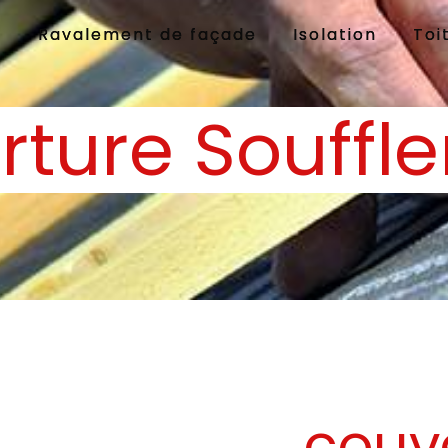
e
Ravalement de façade
Isolation
Toi
rture Souffl
couv