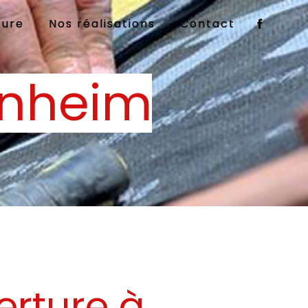
ture
Nos réalisations
Contact
enheim
erture à