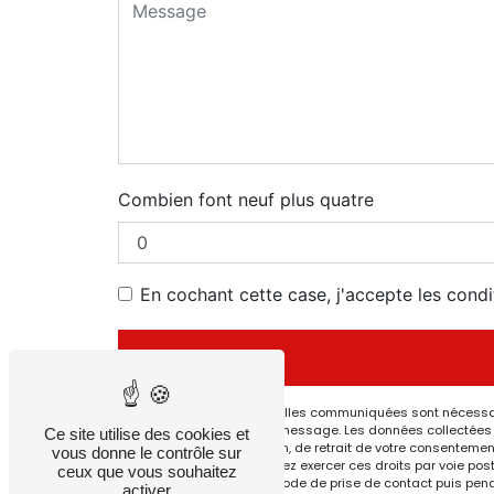
Combien font neuf plus quatre
En cochant cette case, j'accepte les condi
** Les données personnelles communiquées sont nécessaires
but de répondre à votre message. Les données collectées s
Ce site utilise des cookies et
de limitation, d’opposition, de retrait de votre consenteme
vous donne le contrôle sur
post-mortem. Vous pouvez exercer ces droits par voie posta
ceux que vous souhaitez
données pendant la période de prise de contact puis pendant
activer