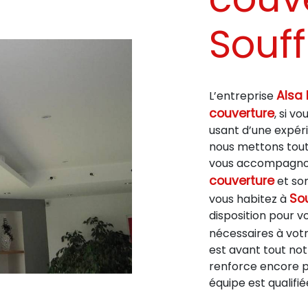
Souf
Alsa 
L’entreprise
couverture
, si v
usant d’une expéri
nous mettons tout 
vous accompagnons
couverture
et som
So
vous habitez à
disposition pour 
nécessaires à vot
est avant tout not
renforce encore pl
équipe est qualifié