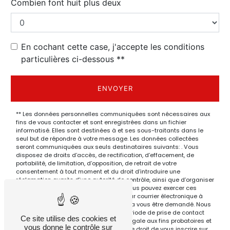
Combien font huit plus deux
En cochant cette case, j'accepte les conditions
particulières ci-dessous **
ENVOYER
** Les données personnelles communiquées sont nécessaires aux
fins de vous contacter et sont enregistrées dans un fichier
informatisé. Elles sont destinées à et ses sous-traitants dans le
seul but de répondre à votre message. Les données collectées
seront communiquées aux seuls destinataires suivants: . Vous
disposez de droits d’accès, de rectification, d’effacement, de
portabilité, de limitation, d’opposition, de retrait de votre
consentement à tout moment et du droit d’introduire une
réclamation auprès d’une autorité de contrôle, ainsi que d’organiser
le sort de vos données post-mortem. Vous pouvez exercer ces
droits par voie postale à l'adresse ou par courrier électronique à
l'adresse . Un justificatif d'identité pourra vous être demandé. Nous
conservons vos données pendant la période de prise de contact
Ce site utilise des cookies et
puis pendant la durée de prescription légale aux fins probatoires et
vous donne le contrôle sur
de gestion des contentieux. Vous avez le droit de vous inscrire sur